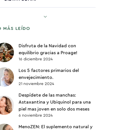
ENVEJECIMIENTO SALUDABLE
O MÁS LEÍDO
PÉRDIDA DE PESO
Disfruta de la Navidad con
PROTEINAS
equilibrio gracias a Proage!
16 diciembre 2024
QUERCETINA
Los 5 factores primarios del
envejecimiento.
SENESCENCIA
21 noviembre 2024
Despídete de las manchas:
SISTEMA DIGESTIVO
Astaxantina y Ubiquinol para una
piel mas joven en solo dos meses
SUPLEMENTACIÓN
6 noviembre 2024
MenoZEN: El suplemento natural y