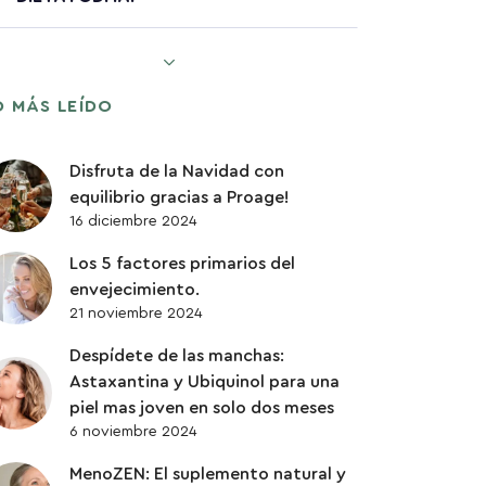
ENVEJECIMIENTO SALUDABLE
O MÁS LEÍDO
PÉRDIDA DE PESO
Disfruta de la Navidad con
PROTEINAS
equilibrio gracias a Proage!
16 diciembre 2024
QUERCETINA
Los 5 factores primarios del
envejecimiento.
SENESCENCIA
21 noviembre 2024
Despídete de las manchas:
SISTEMA DIGESTIVO
Astaxantina y Ubiquinol para una
piel mas joven en solo dos meses
SUPLEMENTACIÓN
6 noviembre 2024
MenoZEN: El suplemento natural y