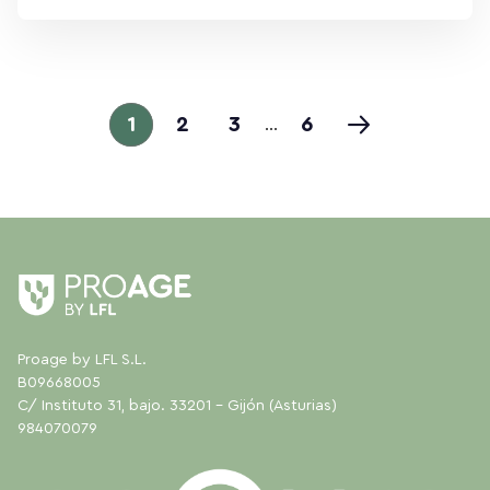
1
2
3
6
…
Proage by LFL S.L.
B09668005
C/ Instituto 31, bajo. 33201 - Gijón (Asturias)
984070079