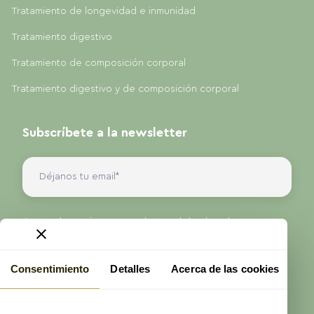
Tratamiento de longevidad e inmunidad
Tratamiento digestivo
Tratamiento de composición corporal
Tratamiento digestivo y de composición corporal
Subscríbete a la newsletter
Antes de enviarnos sus datos, debe leer la
información sobre protección de datos que se
presenta en nuestra Política de Privacidad.
Consentimiento
Detalles
Acerca de las cookies
He leído y acepto la
política de privacidad
de
ProAge