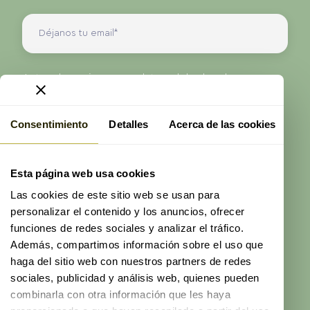
Antes de enviarnos sus datos, debe leer la
información sobre protección de datos que se
presenta en nuestra Política de Privacidad.
Consentimiento
Detalles
Acerca de las cookies
He leído y acepto la
política de privacidad
de
ProAge
Esta página web usa cookies
Enviar
Las cookies de este sitio web se usan para
personalizar el contenido y los anuncios, ofrecer
funciones de redes sociales y analizar el tráfico.
Además, compartimos información sobre el uso que
haga del sitio web con nuestros partners de redes
sociales, publicidad y análisis web, quienes pueden
© 2026 ProAge
combinarla con otra información que les haya