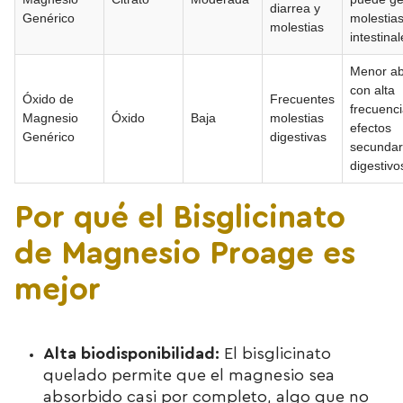
diarrea y
Genérico
molestia
molestias
intestina
Menor ab
con alta
Óxido de
Frecuentes
frecuenc
Magnesio
Óxido
Baja
molestias
efectos
Genérico
digestivas
secundar
digestivo
Por qué el Bisglicinato
de Magnesio Proage es
mejor
Alta biodisponibilidad:
El bisglicinato
quelado permite que el magnesio sea
absorbido casi por completo, algo que no