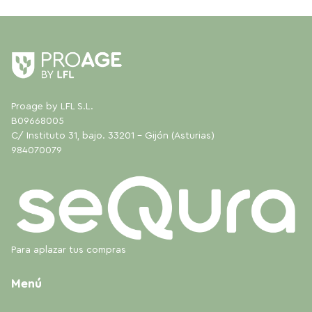
Proage by LFL S.L.
B09668005
C/ Instituto 31, bajo. 33201 - Gijón (Asturias)
984070079
Para aplazar tus compras
Menú