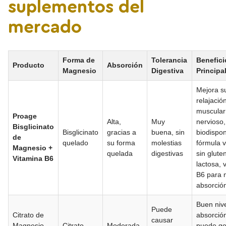
suplementos del
mercado
Forma de
Tolerancia
Benefici
Producto
Absorción
Magnesio
Digestiva
Principa
Mejora s
relajació
muscular
Proage
Alta,
Muy
nervioso,
Bisglicinato
Bisglicinato
gracias a
buena, sin
biodispon
de
quelado
su forma
molestias
fórmula 
Magnesio +
quelada
digestivas
sin gluten
Vitamina B6
lactosa, 
B6 para 
absorció
Buen niv
Puede
Citrato de
absorció
causar
Magnesio
Citrato
Moderada
puede ge