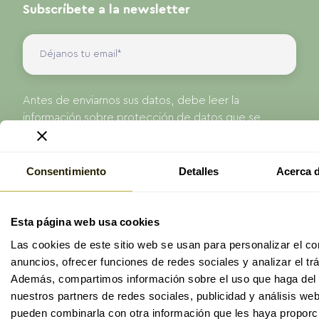
Subscríbete a la newsletter
Antes de enviarnos sus datos, debe leer la
información sobre protección de datos que se
presenta en nuestra Política de Privacidad.
He leído y acepto la
política de privacidad
de
ProAge
Consentimiento
Detalles
Acerca d
Enviar
Esta página web usa cookies
Las cookies de este sitio web se usan para personalizar el co
anuncios, ofrecer funciones de redes sociales y analizar el trá
Además, compartimos información sobre el uso que haga del 
nuestros partners de redes sociales, publicidad y análisis we
pueden combinarla con otra información que les haya proporc