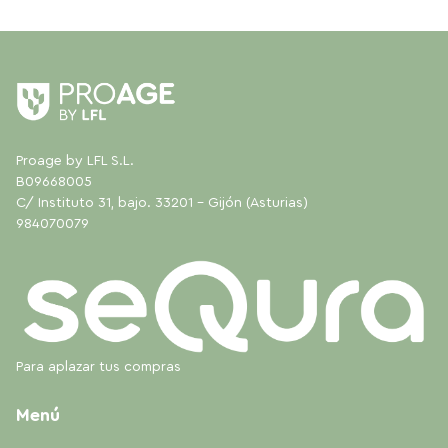
Proage by LFL S.L.
B09668005
C/ Instituto 31, bajo. 33201 - Gijón (Asturias)
984070079
Para aplazar tus compras
Menú