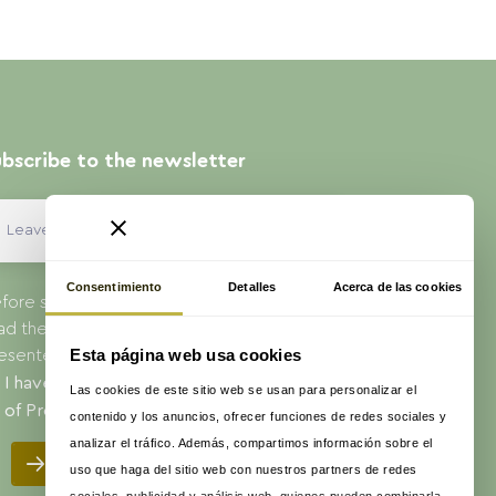
bscribe to the newsletter
Consentimiento
Detalles
Acerca de las cookies
fore submitting your data to us, you should
ad the information on data protection
Esta página web usa cookies
esented in our Privacy Policy.
I have read and accept the
privacy policy
Las cookies de este sitio web se usan para personalizar el
of ProAge
contenido y los anuncios, ofrecer funciones de redes sociales y
analizar el tráfico. Además, compartimos información sobre el
Send
uso que haga del sitio web con nuestros partners de redes