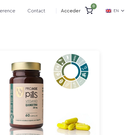
0
erence
Contact
Acceder
EN