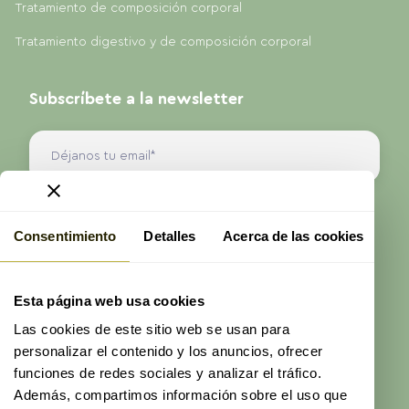
Tratamiento de composición corporal
Tratamiento digestivo y de composición corporal
Subscríbete a la newsletter
Antes de enviarnos sus datos, debe leer la
Consentimiento
Detalles
Acerca de las cookies
información sobre protección de datos que se
presenta en nuestra Política de Privacidad.
He leído y acepto la
política de privacidad
de
Esta página web usa cookies
ProAge
Las cookies de este sitio web se usan para
Enviar
personalizar el contenido y los anuncios, ofrecer
funciones de redes sociales y analizar el tráfico.
Además, compartimos información sobre el uso que