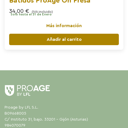
Batidos ProAge On Fresa
34,00
€
(IVA incluido)
Solo hasta el 31 de Enero
Más información
Añadir al carrito
Proage by LFL S.L.
B09668005
C/ Instituto 31, bajo. 33201 - Gijón (Asturias)
984070079