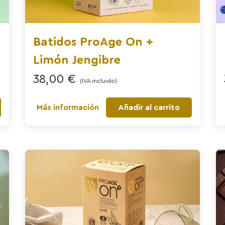
Batidos ProAge On +
Limón Jengibre
38,00
€
(IVA incluido)
Más información
Añadir al carrito