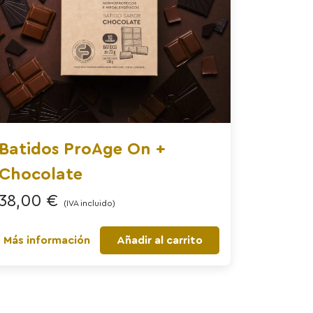
Batidos ProAge On +
Chocolate
38,00
€
(IVA incluido)
Más información
Añadir al carrito