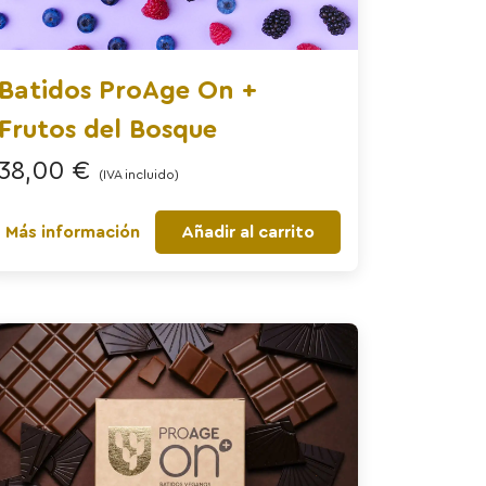
Batidos ProAge On +
Frutos del Bosque
38,00
€
(IVA incluido)
Más información
Añadir al carrito